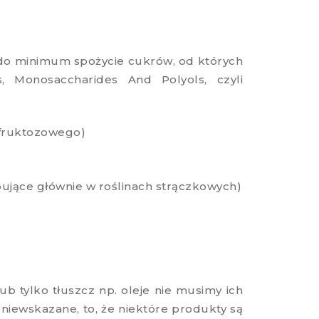
do minimum spożycie cukrów, od których
s, Monosaccharides And Polyols, czyli
-fruktozowego)
pujące głównie w roślinach strączkowych)
b tylko tłuszcz np. oleje nie musimy ich
 niewskazane, to, że niektóre produkty są