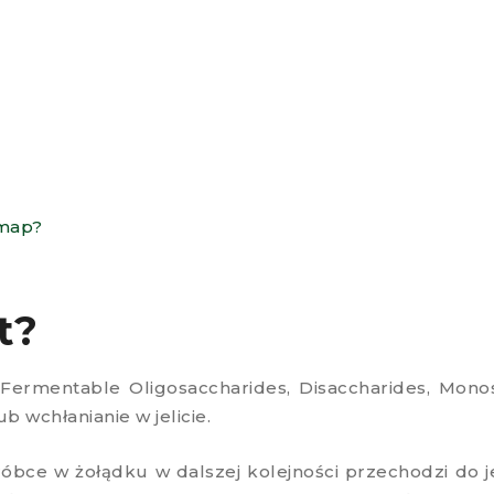
dmap?
st?
Fermentable Oligosaccharides, Disaccharides, Monos
ub wchłanianie w jelicie.
bce w żołądku w dalszej kolejności przechodzi do jel