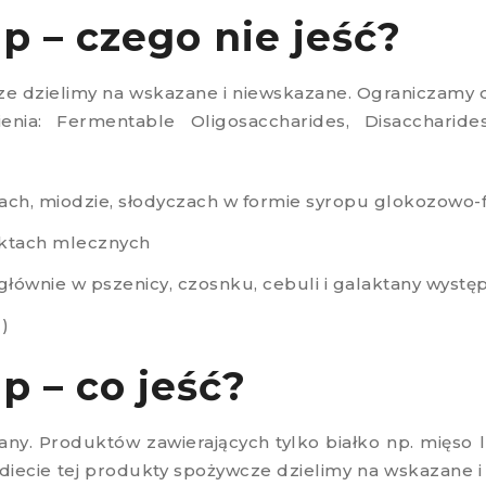
 – czego nie jeść?
e dzielimy na wskazane i niewskazane. Ograniczamy 
nia: Fermentable Oligosaccharides, Disaccharide
ach, miodzie, słodyczach w formie syropu glokozowo
uktach mlecznych
głównie w pszenicy, czosnku, cebuli i galaktany wystę
l)
 – co jeść?
y. Produktów zawierających tylko białko np. mięso lu
diecie tej produkty spożywcze dzielimy na wskazane i