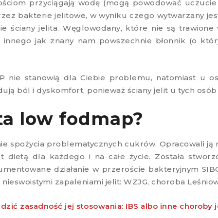
ciwościom przyciągają wodę (mogą powodować uczuci
zez bakterie jelitowe, w wyniku czego wytwarzany je
e ściany jelita. Węglowodany, które nie są trawione 
ic innego jak znany nam powszechnie błonnik (o kt
P nie stanowią dla Ciebie problemu, natomiast u os
ją ból i dyskomfort, ponieważ ściany jelit u tych osób 
eta low fodmap?
ie spożycia problematycznych cukrów. Opracowali ją
t dietą dla każdego i na całe życie. Została stwor
umentowane działanie w przeroście bakteryjnym SIBO
z nieswoistymi zapaleniami jelit: WZJG, choroba Leśnio
zić zasadność jej stosowania: IBS albo inne choroby je