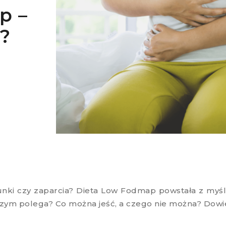
p –
ć?
nki czy zaparcia? Dieta Low Fodmap powstała z myśl
a czym polega? Co można jeść, a czego nie można? Dowie