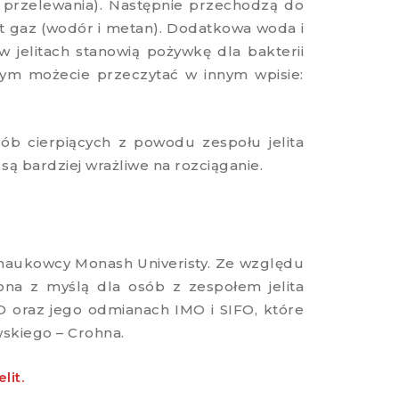
e przelewania). Następnie przechodzą do
st gaz (wodór i metan). Dodatkowa woda i
w jelitach stanowią pożywkę dla bakterii
órym możecie przeczytać w innym wpisie:
ób cierpiących z powodu zespołu jelita
są bardziej wrażliwe na rozciąganie.
 naukowcy Monash Univeristy. Ze względu
zona z myślą dla osób z zespołem jelita
 oraz jego odmianach IMO i SIFO, które
wskiego – Crohna.
lit.