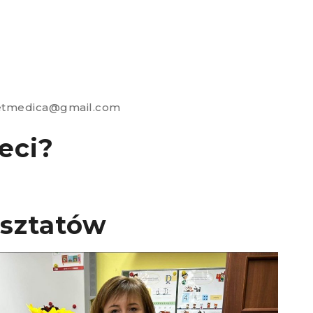
dietmedica@gmail.com
eci?
sztatów