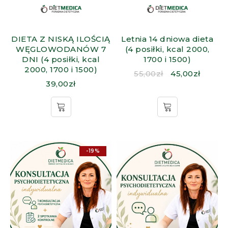
DIETA Z NISKĄ ILOŚCIĄ
Letnia 14 dniowa dieta
WĘGLOWODANÓW 7
(4 posiłki, kcal 2000,
DNI (4 posiłki, kcal
1700 i 1500)
2000, 1700 i 1500)
55,00
zł
45,00
zł
39,00
zł
-19%