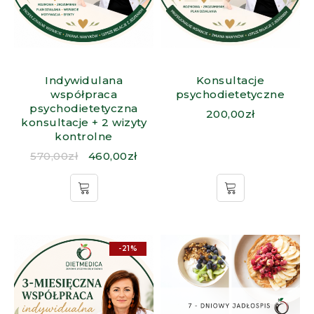
Indywidulana
Konsultacje
współpraca
psychodietetyczne
psychodietetyczna
200,00
zł
konsultacje + 2 wizyty
kontrolne
570,00
zł
460,00
zł
-21%