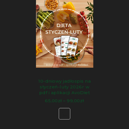
10-dniowy jadłospis na
styczeń-luty 2026r w
pdf i aplikacji AvoDiet
65,00
zł
–
99,00
zł