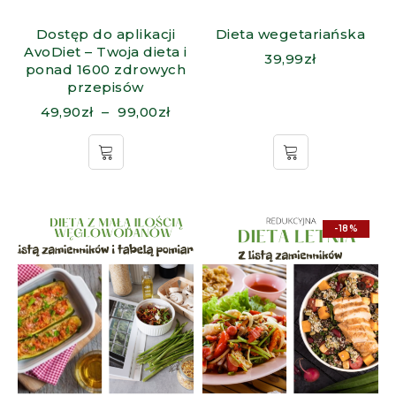
Dostęp do aplikacji
Dieta wegetariańska
AvoDiet – Twoja dieta i
39,99
zł
ponad 1600 zdrowych
przepisów
49,90
zł
–
99,00
zł
-18%