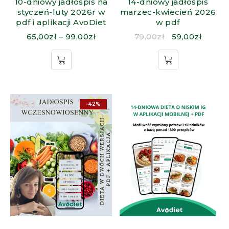
10-dniowy jadłospis na
14-dniowy jadłospis
styczeń-luty 2026r w
marzec-kwiecień 2026
pdf i aplikacji AvoDiet
w pdf
65,00
zł
–
99,00
zł
79,00
zł
59,00
zł
-42%