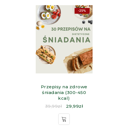
-25%
Przepisy na zdrowe
śniadania (300-450
kcal)
39,99
zł
29,99
zł