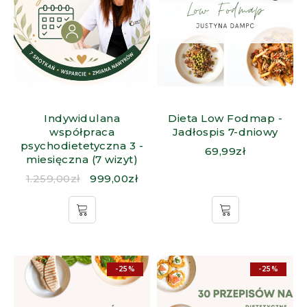
Indywidulana
Dieta Low Fodmap -
współpraca
Jadłospis 7-dniowy
psychodietetyczna 3 -
69,99
zł
miesięczna (7 wizyt)
1.259,00
zł
999,00
zł
-25%
-25%