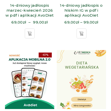
14-dniowy jadłospis
14-dniowy jadłospis o
marzec-kwiecień 2026
Niskim IG w pdf i
w pdf i aplikacji AvoDiet
aplikacji AvoDiet
69,00
zł
–
99,00
zł
69,00
zł
–
99,00
zł
-61%