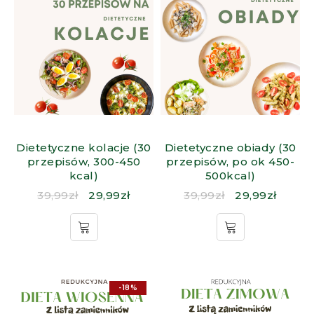
Dietetyczne kolacje (30
Dietetyczne obiady (30
przepisów, 300-450
przepisów, po ok 450-
kcal)
500kcal)
39,99
zł
29,99
zł
39,99
zł
29,99
zł
-18%