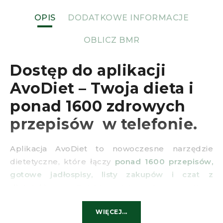
OPIS
DODATKOWE INFORMACJE
OBLICZ BMR
Dostęp do aplikacji
AvoDiet – Twoja dieta i
ponad 1600 zdrowych
przepisów w telefonie.
Aplikacja AvoDiet to nowoczesne narzędzie
dietetyczne, które łączy
ponad 1600 przepisów,
gotowe jadłospisy, listy zakupów i czat z
dietetykiem
. Dzięki niej zdrowa dieta,
odchudzanie i planowanie posiłków stają się
WIĘCEJ...
łatwe, szybkie i przyjemne.