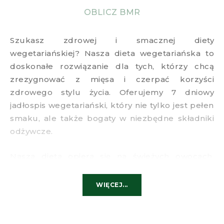
OBLICZ BMR
Szukasz zdrowej i smacznej diety
wegetariańskiej? Nasza dieta wegetariańska to
doskonałe rozwiązanie dla tych, którzy chcą
zrezygnować z mięsa i czerpać korzyści
zdrowego stylu życia. Oferujemy 7 dniowy
jadłospis wegetariański, który nie tylko jest pełen
smaku, ale także bogaty w niezbędne składniki
odżywcze.
Nasza dieta opiera się na świeżych owocach,
warzywach, orzechach, nasionach i
pełnoziarnistych produktach. Znajdziesz w niej
WIĘCEJ...
przepisy na wegetariańskie dania główne,
przekąski i sałatki, które zachwycą Twoje kubki
smakowe. Nasze dania wegetariańskie są łatwe