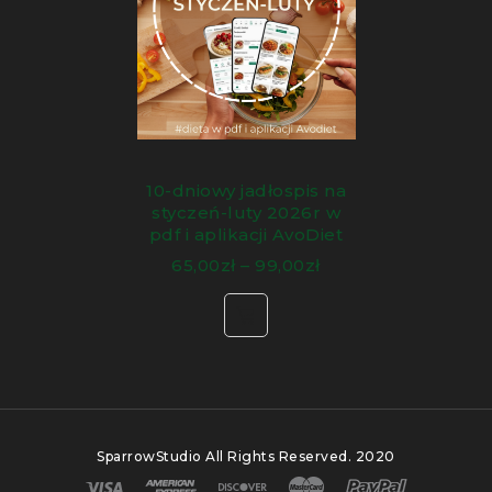
co musisz zrobić do dobrać odpowiednią dla
siebie wersję.
W diecie znajdziesz takie dania jak:
smalczyk z białej fasoli
orzechową owsiankę z malinami i
10-dniowy jadłospis na
brzoskwiniami
styczeń-luty 2026r w
pdf i aplikacji AvoDiet
wege gołąbki bez zawijania
65,00
zł
–
99,00
zł
pizze z patelni na brokułowym spodzie
Dla kogo przeznaczona jest dieta
wegetariańska?
SparrowStudio
All Rights Reserved. 2020
Dieta wegetariańska jest odpowiednia dla