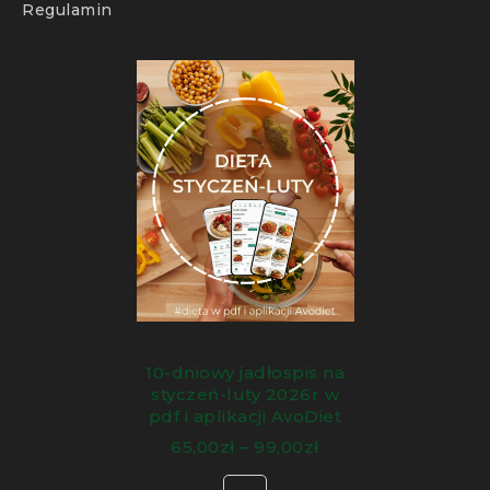
Regulamin
10-dniowy jadłospis na
styczeń-luty 2026r w
pdf i aplikacji AvoDiet
65,00
zł
–
99,00
zł