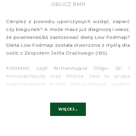
OBLICZ BMR
Cierpisz z powodu uporczywych wzdęć, zaparć
czy biegunek? A może masz już diagnozę i wiesz,
że powinieneś/aś zastosować dietę Low Fodmap?
Dieta Low Fodmap została stworzona z myślą dla
osób z Zespołem Jelita Drażliwego (IBS).
FODMAP, czyli fermentujące Oligo- Di- i
Monosacharydy oraz Poliole. Jest to grupa
węglowodanów krótko łańcuchowych, szybko
fermentujących. Do tej grupy należy: fruktoza,
laktoza, fruktany, galaktany oraz poliole. Dieta ta
jest dedykowana osobom cierpiącym na takie
WIĘCEJ...
choroby jak: zespół jelita drażliwe czy nieswoiste
choroby zapalne jelit. Celem wprowadzenia tej
diety jest identyfikacja tych produktów, które