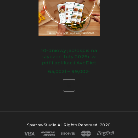
niewskazany na diecie low fodmap nie oznacza,
że powinniśmy go unikać. Często problem
stanowi ilość, a nie sam produkt.
W diecie
znajduje się dokładna gramatura produktów,
które są dozwolone i nie powodują objawów ze
strony układu pokarmowego
. Lista bazuje na
aplikacji
Monash University
, autorów diety Low
10-dniowy jadłospis na
styczeń-luty 2026r w
Fodmap.
pdf i aplikacji AvoDiet
65,00
zł
–
99,00
zł
Często posiłki gotujemy na dwa dni, ze względu
na to, aby nie tracić zbyt dużo czasu na
gotowanie. Oprócz tego w diecie znajduje się
lista zakupów, która pozwoli Ci na szybkie
zakupy. Wszystkie produkty, które znajdują się w
jadłospisie bez problemu dostaniesz w
większych marketach.
SparrowStudio
All Rights Reserved. 2020
Dodatkowo w jadłospisie znajdują się wskazówki