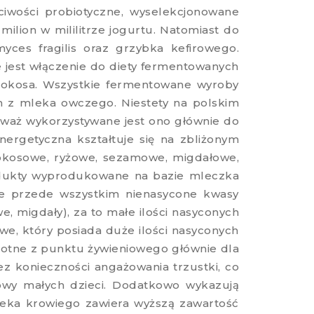
ciwości probiotyczne, wyselekcjonowane
ilion w mililitrze jogurtu. Natomiast do
yces fragilis oraz grzybka kefirowego.
 jest włączenie do diety fermentowanych
kokosa. Wszystkie fermentowane wyroby
m z mleka owczego. Niestety na polskim
waż wykorzystywane jest ono głównie do
ergetyczna kształtuje się na zbliżonym
kokosowe, ryżowe, sezamowe, migdałowe,
rodukty wyprodukowane na bazie mleczka
one przede wszystkim nienasycone kwasy
, migdały), za to małe ilości nasyconych
e, który posiada duże ilości nasyconych
totne z punktu żywieniowego głównie dla
ez konieczności angażowania trzustki, co
owy małych dzieci. Dodatkowo wykazują
leka krowiego zawiera wyższą zawartość