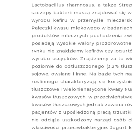
Lactobacillus rhamnosus, a także Stre
szczepy bakterii muszą znajdować się w 
wyrobu kefiru w przemyśle mleczarskim
Pałeczki kwasu mlekowego w badaniach k
produktów mlecznych pochodzenia zwie
posiadają wysokie walory prozdrowotne
rynku nie znajdziemy kefirów czy jogu
wyrobu oscypków. Znajdziemy za to wie
poziomie do odtłuszczonego (3,2% tłus
sojowe, owsiane i inne. Na bazie tych
roślinnego charakteryzują się korzyst
tłuszczowe i wielonienasycone kwasy tłu
kwasów tłuszczowych, w przeciwieństwie
kwasów tłuszczowych jednak zawiera rów
pacjentów z upośledzoną pracą trzustki 
nie odciąża uszkodzony narząd osób c
właściwości przeciwbakteryjne. Jogurt