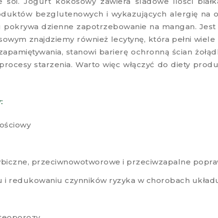
ie soi. Jogurt kokosowy zawiera śladowe ilości bia
oduktów bezglutenowych i wykazujących alergię na o
urtu pokrywa dzienne zapotrzebowanie na mangan. Jest
owym znajdziemy również lecytynę, która pełni wiele i
zapamiętywania, stanowi barierę ochronną ścian żołą
a procesy starzenia. Warto więc włączyć do diety pr
:
ościowy
rzybiczne, przeciwnowotworowe i przeciwzapalne popra
iu i redukowaniu czynników ryzyka w chorobach ukła
steoporozy