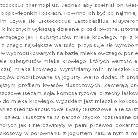
ptococcus thermopilus. Jednak aby spełniał on właś
odpowiednich ilościach. Powinno ich być co najmniej m
 używa się Lactococcus, Lactobacillus, Kluyverom
linicznych wykazują działanie prozdrowotne. Istotne
rzęcego jak i substytutów mleka krowiego, np. z 
 z czego największe wartości przypisuje się wyrobo
rtów wyprodukowanych na bazie mleka owczego, ponie
le substytutów mleka krowiego, których wartość en
zczu) mleka krowiego. Wyróżniamy m.in.: mleczko 
 napojów produkowane są jogurty. Warto dodać, iż p
niejszym profilem kwasów tłuszczowych. Zawierają 
szczowe (sezam, soja, komosa ryżowa, orzechy laskowe
 do mleka krowiego. Wyjątkiem jest mleczko kokosow
nież średniołańcuchowe kwasy tłuszczowe, a te są is
i dzieci. Tłuszcze te są bardzo szybko rozkładane b
horych jak i nierozwinięty w pełni przewód pokarm
 kokosowy w porównaniu z jogurtem naturalnym z m