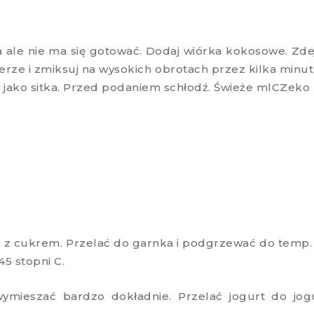
ale nie ma się gotować. Dodaj wiórka kokosowe. Zdej
erze i zmiksuj na wysokich obrotach przez kilka min
jako sitka. Przed podaniem schłodź. Świeże mlCZeko 
 cukrem. Przelać do garnka i podgrzewać do temp. ok
5 stopni C.
ymieszać bardzo dokładnie. Przelać jogurt do jog