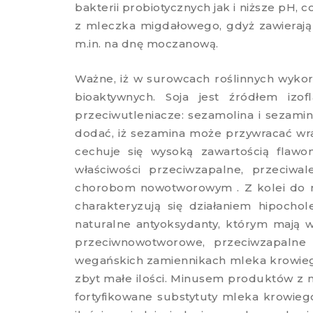
bakterii probiotycznych jak i niższe pH,
z mleczka migdałowego, gdyż zawierają
m.in. na dnę moczanową.
Ważne, iż w surowcach roślinnych wyko
bioaktywnych. Soja jest źródłem izo
przeciwutleniacze: sezamolina i sezamina
dodać, iż sezamina może przywracać wra
cechuje się wysoką zawartością flawon
właściwości przeciwzapalne, przeciwal
chorobom nowotworowym . Z kolei do na
charakteryzują się działaniem hipochol
naturalne antyoksydanty, którym mają wi
przeciwnowotworowe, przeciwzapalne
wegańskich zamiennikach mleka krowiego
zbyt małe ilości. Minusem produktów z ml
fortyfikowane substytuty mleka krowieg