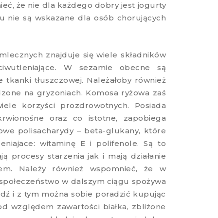
eć, że nie dla każdego dobry jest jogurty
u nie są wskazane dla osób chorujących
lecznych znajduje się wiele składników
eciwutleniające. W sezamie obecne są
ie tkanki tłuszczowej. Należałoby również
adzone na gryzoniach. Komosa ryżowa zaś
wiele korzyści prozdrowotnych. Posiada
 krwionośne oraz co istotne, zapobiega
we polisacharydy – beta-glukany, które
niajace: witaminę E i polifenole. Są to
ą procesy starzenia jak i mają działanie
sem. Należy również wspomnieć, że w
e społeczeństwo w dalszym ciągu spożywa
hodź i z tym można sobie poradzić kupując
od względem zawartości białka, zbliżone