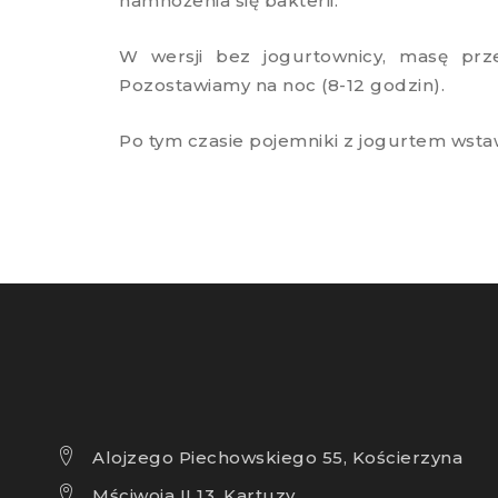
namnożenia się bakterii.
W wersji bez jogurtownicy, masę prz
Pozostawiamy na noc (8-12 godzin).
Po tym czasie pojemniki z jogurtem wsta
Alojzego Piechowskiego 55, Kościerzyna
Mściwoja II 13, Kartuzy