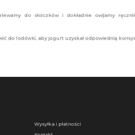
elewamy do słoiczków i dokładnie owijamy ręcznik
wić do lodówki, aby jogurt uzyskał odpowiednią konsy
Info
Wysyłka i płatności
Kontakt