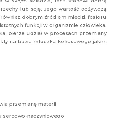
łka w swym składzie, lecz stanowi dobrą
rzechy lub soję. Jego wartość odżywczą
 również dobrym źródłem miedzi, fosforu
stotnych funkcji w organizmie człowieka,
dka, bierze udział w procesach przemiany
odukty na bazie mleczka kokosowego jakim
wia przemianę materii
du sercowo-naczyniowego