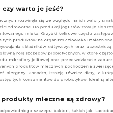
 czy warto je jeść?
znych rozwinęła się ze względu na ich walory smak
ości zdrowotne. Do produkcji jogurtów stosuje się szcz
ntowanego mleka. Grzybki kefirowe często zastęp
ie tych produktów na organizm człowieka uzależnione
zyswajania składników odżywczych oraz uczestniczą
st główną rolą szczepów probiotycznych, w które czę
ładu mikroflory jelitowej oraz przeciwdziałanie zabu
owanych produktów mlecznych pochodzenia zwierzęce
y też alergeny. Ponadto, istnieją również diety, z k
stęp tych konsumentów do probiotyków. Idealną alter
produkty mleczne są zdrowy?
owiedniego szczepu bakterii, takich jak: Lactobacil