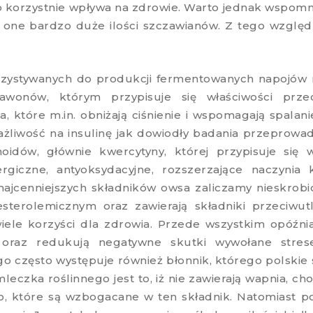
 co korzystnie wpływa na zdrowie. Warto jednak wspomni
 one bardzo duże ilości szczawianów. Z tego względ
rzystywanych do produkcji fermentowanych napojów m
flawonów, którym przypisuje się właściwości prz
, które m.in. obniżają ciśnienie i wspomagają spalan
żliwość na insulinę jak dowiodły badania przeprow
oidów, głównie kwercytyny, której przypisuje się 
ergiczne, antyoksydacyjne, rozszerzające naczynia
jcenniejszych składników owsa zaliczamy nieskrobio
esterolemicznym oraz zawierają składniki przeciwutle
ele korzyści dla zdrowia. Przede wszystkim opóźniaj
 oraz redukują negatywne skutki wywołane stre
 często występuje również błonnik, którego polski
eczka roślinnego jest to, iż nie zawierają wapnia, c
o, które są wzbogacane w ten składnik. Natomiast p