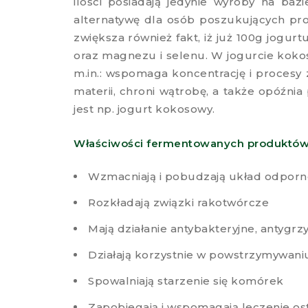
ilości posiadają jedynie wyroby na baz
alternatywę dla osób poszukujących pr
zwiększa również fakt, iż już 100g jog
oraz magnezu i selenu. W jogurcie kokos
m.in.: wspomaga koncentrację i procesy 
materii, chroni wątrobę, a także opóźni
jest np. jogurt kokosowy.
Właściwości fermentowanych produktów
Wzmacniają i pobudzają układ odporn
Rozkładają związki rakotwórcze
Mają działanie antybakteryjne, antyg
Działają korzystnie w powstrzymywan
Spowalniają starzenie się komórek
Zapobiegają i wspomagają leczenie o