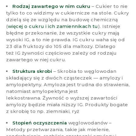
Rodzaj zawartego w nim cukru
– Cukier to nie
tylko to co widzimy w cukiernicze na stole. Cukry
dzielą się ze względu na budowę chemiczną
(
więcej o cukru i ich zamiennikach tu
). Istnieje
błędne przekonanie, że wszystkie cukry mają
wysoki IG, a to nie prawda. IG cukru waha się od
23 dla fruktozy do 105 dla maltozy. Dlatego
też IG żywności częściowo zależy od rodzaju
zawartego w niej cukru.
Struktura skrobi
– Skrobia to węglowodan
składający się z dwóch cząsteczek — amylozy i
amylopektyny. Amyloza jest trudna do strawienia,
natomiast amylopektyna jest
lekkostrawna. Żywność o wyższej zawartości
amylozy będzie miała niższy IG. Produkty bogate
z skrobię to np. ziemniaki, ryż
Stopień oczyszczenia
węglowodanów –
Metody przetwarzania, takie jak mielenie,