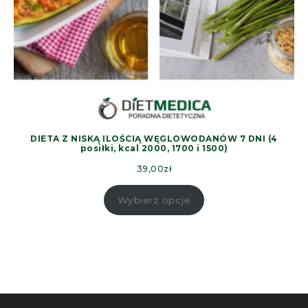
DIETA Z NISKĄ ILOŚCIĄ WĘGLOWODANÓW 7 DNI (4
posiłki, kcal 2000, 1700 i 1500)
39,00
zł
Wybierz opcje
​