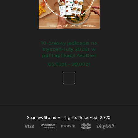
10-dniowy jadłospis na
styczeń-luty 2026r w
pdf i aplikacji AvoDiet
65,00
zł
–
99,00
zł
SparrowStudio
All Rights Reserved. 2020