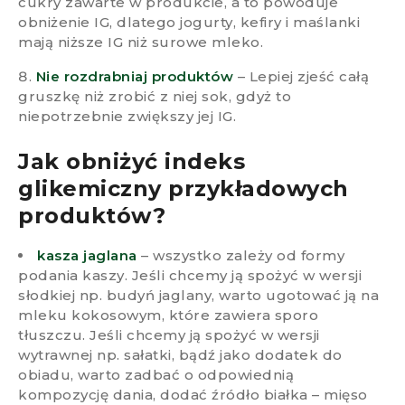
cukry zawarte w produkcie, a to powoduje
obniżenie IG, dlatego jogurty, kefiry i maślanki
mają niższe IG niż surowe mleko.
Nie rozdrabniaj produktów
– Lepiej zjeść całą
gruszkę niż zrobić z niej sok, gdyż to
niepotrzebnie zwiększy jej IG.
Jak obniżyć indeks
glikemiczny przykładowych
produktów?​
kasza jaglana
– wszystko zależy od formy
podania kaszy. Jeśli chcemy ją spożyć w wersji
słodkiej np. budyń jaglany, warto ugotować ją na
mleku kokosowym, które zawiera sporo
tłuszczu. Jeśli chcemy ją spożyć w wersji
wytrawnej np. sałatki, bądź jako dodatek do
obiadu, warto zadbać o odpowiednią
kompozycję dania, dodać źródło białka – mięso