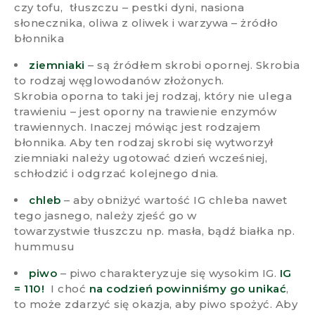
czy tofu, tłuszczu – pestki dyni, nasiona
słonecznika, oliwa z oliwek i warzywa – żródło
błonnika
ziemniaki
– są źródłem skrobi opornej. Skrobia
to rodzaj węglowodanów złożonych.
Skrobia oporna to taki jej rodzaj, który nie ulega
trawieniu – jest oporny na trawienie enzymów
trawiennych. Inaczej mówiąc jest rodzajem
błonnika. Aby ten rodzaj skrobi się wytworzył
ziemniaki należy ugotować dzień wcześniej,
schłodzić i odgrzać kolejnego dnia.
chleb
– aby obniżyć wartość IG chleba nawet
tego jasnego, należy zjeść go w
towarzystwie tłuszczu np. masła, bądź białka np.
hummusu
piwo
– piwo charakteryzuje się wysokim IG.
IG
= 110!
I choć
na codzień powinniśmy go unikać
,
to może zdarzyć się okazja, aby piwo spożyć. Aby