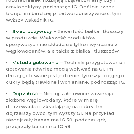
rozdrabnianie, rozbijają cząsteczki amylozy i
amylopektyny, podnosząc IG. Ogólnie rzecz
biorąc, im bardziej przetworzona żywność, tym
wyższy wskaźnik IG.
Skład odżywczy
– Zawartość białka i tłuszczy
w produkcie. Większość produktów
spożywczych nie składa się tylko i wyłącznie z
węglowodanów, ale także z białka i tłuszczów.
Metoda gotowania
– Techniki przygotowania i
gotowania również mogą wpływać na GI. Im
dłużej gotowane jest jedzenie, tym szybciej jego
cukry będą trawione i wchłaniane, podnosząc IG.
Dojrzałość
– Niedojrzałe owoce zawierają
złożone węglowodany, które w miarę
dojrzewania rozkładają się na cukry. Im
dojrzalszy owoc, tym wyższy GI. Na przykład
niedojrzały banan ma IG 30, podczas gdy
przejrzały banan ma IG 48.