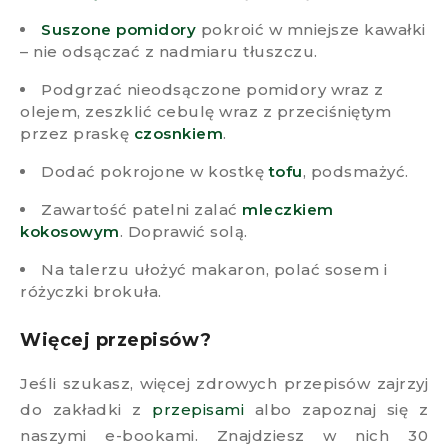
Suszone pomidory
pokroić w mniejsze kawałki
– nie odsączać z nadmiaru tłuszczu.
Podgrzać nieodsączone pomidory wraz z
olejem, zeszklić cebulę wraz z przeciśniętym
przez praskę
czosnkiem
.
Dodać pokrojone w kostkę
tofu
, podsmażyć.
Zawartość patelni zalać
mleczkiem
kokosowym
. Doprawić solą.
Na talerzu ułożyć makaron, polać sosem i
różyczki brokuła.
Więcej przepisów?
Jeśli szukasz, więcej zdrowych przepisów zajrzyj
do zakładki z
przepisami
albo zapoznaj się z
naszymi e-bookami. Znajdziesz w nich 30