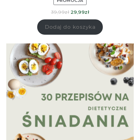
PROMOCJA
39,99
zł
29,99
zł
Dodaj do koszyka