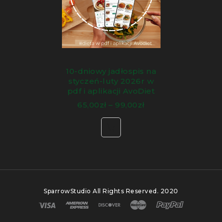
10-dniowy jadłospis na
styczeń-luty 2026r w
pdf i aplikacji AvoDiet
65,00
zł
–
99,00
zł
SparrowStudio
All Rights Reserved. 2020