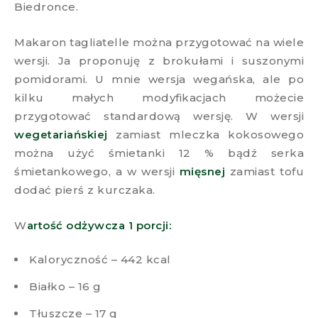
Biedronce.
Makaron tagliatelle można przygotować na wiele
wersji. Ja proponuję z brokułami i suszonymi
pomidorami. U mnie wersja wegańska, ale po
kilku małych modyfikacjach możecie
przygotować standardową wersję. W wersji
wegetariańskiej
zamiast mleczka kokosowego
można użyć śmietanki 12 % bądź serka
śmietankowego, a w wersji
mięsnej
zamiast tofu
dodać pierś z kurczaka.
W
artość odżywcza 1 porcji:
Kaloryczność – 442 kcal
Białko – 16 g
Tłuszcze – 17 g