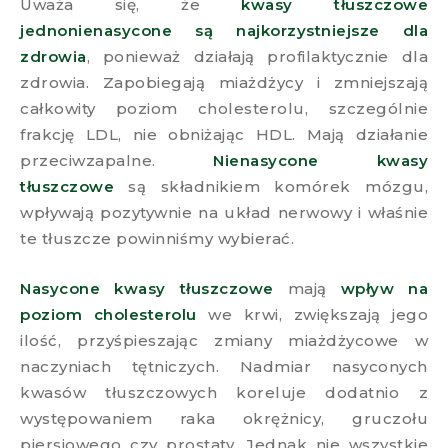
Uważa się, że
kwasy tłuszczowe
jednonienasycone są najkorzystniejsze dla
zdrowia
, ponieważ działają profilaktycznie dla
zdrowia. Zapobiegają miażdżycy i zmniejszają
całkowity poziom cholesterolu, szczególnie
frakcję LDL, nie obniżając HDL. Mają działanie
przeciwzapalne.
Nienasycone kwasy
tłuszczowe
są składnikiem komórek mózgu,
wpływają pozytywnie na układ nerwowy i właśnie
te tłuszcze powinniśmy wybierać.
Nasycone kwasy tłuszczowe
mają
wpływ na
poziom cholesterolu
we krwi, zwiększają jego
ilość, przyśpieszając zmiany miażdżycowe w
naczyniach tętniczych. Nadmiar nasyconych
kwasów tłuszczowych koreluje dodatnio z
występowaniem raka okrężnicy, gruczołu
piersiowego czy prostaty. Jednak nie wszystkie