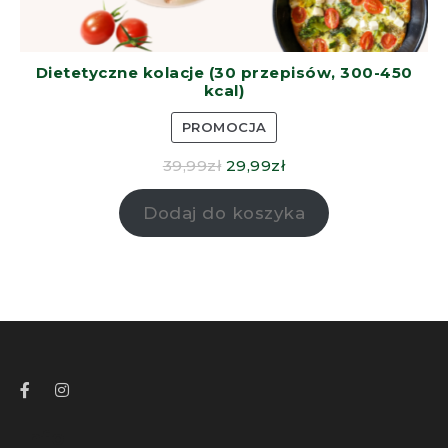
Dietetyczne kolacje (30 przepisów, 300-450
kcal)
PROMOCJA
39,99
zł
29,99
zł
Dodaj do koszyka
Info