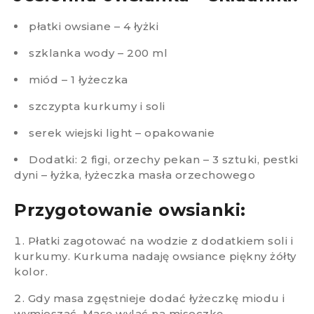
płatki owsiane – 4 łyżki
szklanka wody – 200 ml
miód – 1 łyżeczka
szczypta kurkumy i soli
serek wiejski light – opakowanie
Dodatki: 2 figi, orzechy pekan – 3 sztuki, pestki
dyni – łyżka, łyżeczka masła orzechowego
Przygotowanie owsianki:​
Płatki zagotować na wodzie z dodatkiem soli i
kurkumy. Kurkuma nadaję owsiance piękny żółty
kolor.
Gdy masa zgęstnieje dodać łyżeczkę miodu i
wymieszać. Masę wylać na miseczkę.