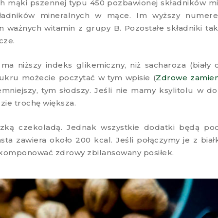
ch mąki pszennej typu 450 pozbawionej składników mi
ładników mineralnych w mące. Im wyższy numerek
ważnych witamin z grupy B. Pozostałe składniki taki
cze.
ma niższy indeks glikemiczny, niż sacharoza (biały c
cukru możecie poczytać w tym wpisie (
Zdrowe zamienn
emniejszy, tym słodszy. Jeśli nie mamy ksylitolu w 
zie trochę większa.
zką czekoladą. Jednak wszystkie dodatki będą pod
ta zawiera około 200 kcal. Jeśli połączymy je z bia
skomponować zdrowy zbilansowany posiłek.