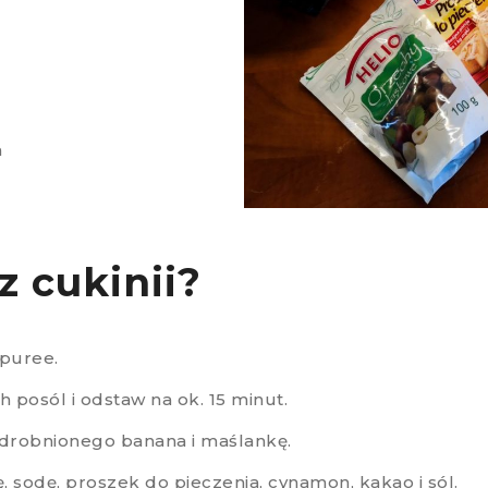
a
z cukinii?
puree.
h posól i odstaw na ok. 15 minut.
ozdrobnionego banana i maślankę.
 sodę, proszek do pieczenia, cynamon, kakao i sól.