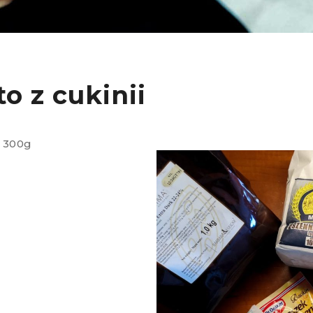
o z cukinii​
 300g