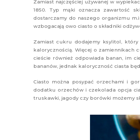
Zamiast najczęściej używanej w wypieka
1850. Typ mąki oznacza zawartość sk
dostarczamy do naszego organizmu m.in 
wzbogacają owo ciasto o składniki odżyw
Zamiast cukru dodajemy ksylitol, który 
kalorycznością. Więcej o zamiennikach 
cieście również odpowiada banan, im ci
bananów, jednak kaloryczność ciasta będ
Ciasto można posypać orzechami i gor
dodatku orzechów i czekolada opcja cias
truskawki, jagody czy borówki możemy 