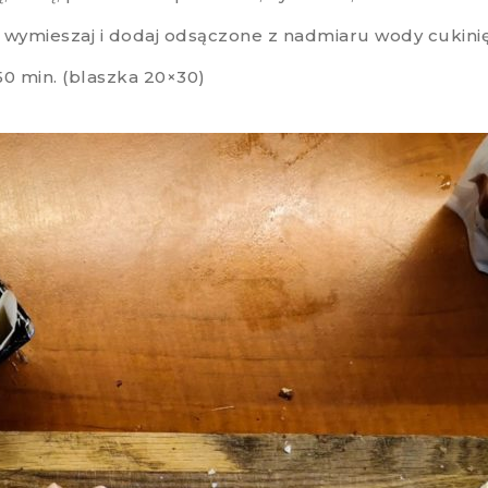
 wymieszaj i dodaj odsączone z nadmiaru wody cukinię
50 min. (blaszka 20×30)